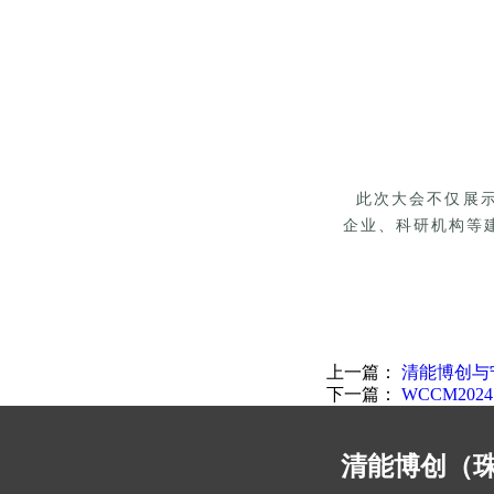
此次大会不仅展示
企业、科研机构等
上一篇：
清能博创与
下一篇：
WCCM20
清能博创（