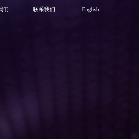
我们
联系我们
English