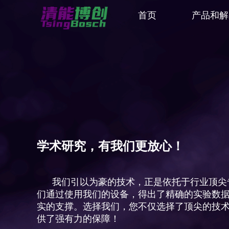
首页
产品和解
学术研究，有我们更放心！
我们引以为豪的技术，正是依托于行业顶尖
们通过使用我们的设备，得出了精确的实验数
实的支撑。选择我们，您不仅选择了顶尖的技
供了强有力的保障！