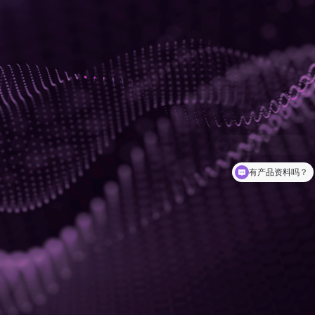
有产品资料吗？