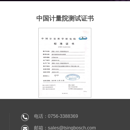
中国计量院测试证书
电话：0756-3388369
邮箱：sales@tsingbosch.com